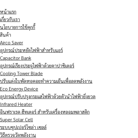
Skip
วิธี
facebook
youtube
line
to
ทำให้
หน้าแรก
content
ไฟฟ้า
เกี่ยวกับเรา
ใน
นโยบายการใช้คุกกี้
โรง
สินค้า
พยาบาล
Airco Saver
เสถียร
อุปกรณ์ประหยัดไฟฟ้าสำหรับแอร์
และ
Capacitor Bank
ลด
อุปกรณ์เรียงประจุไฟฟ้าด้วยคาปาซิเตอร์
ค่า
Cooling Tower Blade
ไฟฟ้า
ปรับแต่งใบพัดหอคอยทำความเย็นเพื่อลดพลังงาน
ด้วย
Eco Energy Device
อุปกรณ์ปรับปรุงกระแสไฟฟ้าด้วยตัวนำไฟฟ้ายิ่งยวด
Infrared Heater
อินฟราเรด ฮีทเตอร์ สำหรับเครื่องหลอมพลาสติก
Super Solar Cell
ระบบซุปเปอร์โซล่า เซลล์
วิธีตรวจวัดพลังงาน