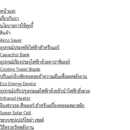
Skip
Transformer
เบรก
ทำไม
Electrical
facebook
youtube
line
to
ร้อน
เกอร์
PLC
Disturbance
หน้าแรก
content
ผิด
ไม่
และ
คือ
เกี่ยวกับเรา
ปกติ
ทริป
Inverter
อะไร?
นโยบายการใช้คุกกี้
ทั้ง
แต่
ชอบ
ปัญหา
สินค้า
ที่
สาย
Trip
ไฟฟ้า
Airco Saver
โหลด
ไฟ
ทั้ง
โรงงาน
อุปกรณ์ประหยัดไฟฟ้าสำหรับแอร์
ไม่
ยัง
ที่
ทำ
Capacitor Bank
เต็ม
ร้อน
โหลด
ค่า
อุปกรณ์เรียงประจุไฟฟ้าด้วยคาปาซิเตอร์
เกิด
เกิด
ไฟ
ไฟ
Cooling Tower Blade
จาก
จาก
ไม่
พุ่ง
ปรับแต่งใบพัดหอคอยทำความเย็นเพื่อลดพลังงาน
อะไร?
อะไร?
ได้
Eco Energy Device
เกิน?
อุปกรณ์ปรับปรุงกระแสไฟฟ้าด้วยตัวนำไฟฟ้ายิ่งยวด
Infrared Heater
อินฟราเรด ฮีทเตอร์ สำหรับเครื่องหลอมพลาสติก
Super Solar Cell
ระบบซุปเปอร์โซล่า เซลล์
วิธีตรวจวัดพลังงาน