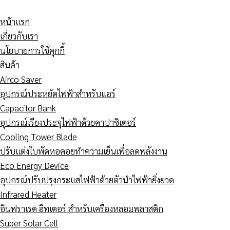
Skip
Transformer
เบรก
ทำไม
Electrical
Harmonic
to
ร้อน
เกอร์
PLC
Disturbance
filter
หน้าแรก
content
ผิด
ไม่
และ
คือ
คือ
เกี่ยวกับเรา
ปกติ
ทริป
Inverter
อะไร?
อะไร
นโยบายการใช้คุกกี้
ทั้ง
แต่
ชอบ
ปัญหา
?
สินค้า
ที่
สาย
Trip
ไฟฟ้า
โรงงาน
Airco Saver
โหลด
ไฟ
ทั้ง
โรงงาน
แบบ
อุปกรณ์ประหยัดไฟฟ้าสำหรับแอร์
ไม่
ยัง
ที่
ทำ
ไหน
Capacitor Bank
เต็ม
ร้อน
โหลด
ค่า
ควร
อุปกรณ์เรียงประจุไฟฟ้าด้วยคาปาซิเตอร์
เกิด
เกิด
ไฟ
ไฟ
ติด
Cooling Tower Blade
จาก
จาก
ไม่
พุ่ง
ปรับแต่งใบพัดหอคอยทำความเย็นเพื่อลดพลังงาน
อะไร?
อะไร?
ได้
Eco Energy Device
เกิน?
อุปกรณ์ปรับปรุงกระแสไฟฟ้าด้วยตัวนำไฟฟ้ายิ่งยวด
Infrared Heater
อินฟราเรด ฮีทเตอร์ สำหรับเครื่องหลอมพลาสติก
Super Solar Cell