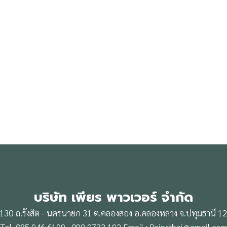
บริษัท เพียร พาวเวอร์ จำกัด
130 ถ.รังสิต - นครนายก 31 ต.คลองสอง อ.คลองหลวง จ.ปทุมธานี 1