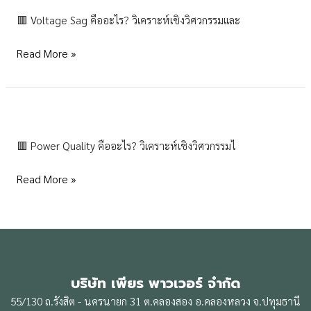
Sag
ไฟ
🟥 Voltage Sag คืออะไร? วิเคราะห์เชิงวิศวกรรมและ
คือ
พุ่ง
อะไร?
Read More »
วิเคราะห์
เชิง
วิศวกรรม
และ
Power
ผลก
quality
ระ
🟥 Power Quality คืออะไร? วิเคราะห์เชิงวิศวกรรมไ
คือ
ทบ
อะไร
ต่อ
Read More »
?
ระบบ
วิเคราะห์
ไฟฟ้า
เชิง
วิศวกรรม
ไฟฟ้า
บริษัท เพียร พาวเวอร์ จำกัด
55/130 ถ.รังสิต - นครนายก 31 ต.คลองสอง อ.คลองหลวง จ.ปทุมธานี