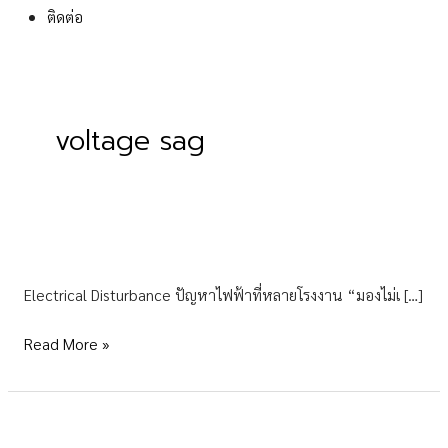
ติดต่อ
voltage sag
Electrical
Disturbance
Electrical Disturbance ปัญหาไฟฟ้าที่หลายโรงงาน “มองไม่เ […]
คือ
อะไร?
Read More »
ปัญหา
ไฟฟ้า
โรงงาน
ทำ
Voltage
ค่า