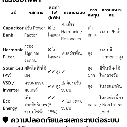
ลดค่า
การ
ความเหมาะ
วิธี
หลักการ
ไฟ
กระทบระบบ
ลงทุน
สม
(kWh)
⚠️ เสี่ยง
Capacitor
ปรับ Power
❌ ไม่
ต่ำ–
Harmonic /
ระบบ PF ต่ำ
Bank
Factor
โดยตรง
กลาง
Resonance
กรอง
Harmonic
❌ ไม่
ระบบมี
สัญญาณ
✔ เสถียรขึ้น
สูง
Filter
โดยตรง
Harmonic สูง
รบกวน
Solar Cell
ผลิตไฟฟ้าใช้
สูง
มีพื้นที่ + ใช้
✔✔ สูง
✔
(PV)
เอง
มาก
ไฟกลางวัน
VSD /
ควบคุมรอบ
⚠️ ต้องปรับ
✔✔ สูง
สูง
โหลดแปรผัน
Inverter
มอเตอร์
ระบบ
เพิ่ม
✔✔
โหลดต่อเนื่อง
Eco
✔ ไม่กระทบ
ประสิทธิภาพ
(5–
กลาง
/ Non Linear
Energy
ระบบ
ระบบไฟฟ้า
15%)
Load
🛡️ ความปลอดภัยและผลกระทบต่อระบบ