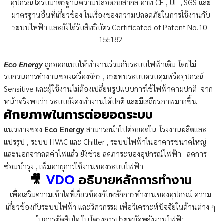
อุปกรณ์ได้รับมาตรฐานความปลอดภัยสากล อาทิ CE , UL , SGS และ
มาตรฐานอื่นที่เกี่ยวข้อง ในเรื่องของความปลอดภัยในการใช้งานกับ
ระบบไฟฟ้า และยังได้รับสิทธิบัตร Certificated of Patent No.10-
155182
Eco Energy
ถูกออกแบบให้ทำงานร่วมกับระบบไฟฟ้าเดิม โดยไม่
รบกวนการทำงานของเครื่องจักร , กระทบระบบควบคุมหรืออุปกรณ์
Sensitive และผู้ใช้งานไม่ต้องเปลี่ยนรูปแบบการใช้ไฟฟ้าตามปกติ จาก
หน้าจริงพบว่า ระบบยังคงทำงานได้ปกติ และมีเสถียรภาพมากขึ้น
ศักยภาพในการต่อยอดระบบ
แนวทางของ
Eco Energy
สามารถนำไปต่อยอดใน โรงงานผลิตและ
แปรรูป , ระบบ HVAC และ Chiller , ระบบไฟฟ้าในอาคารขนาดใหญ่
และนอกจากลดค่าไฟแล้ว ยังช่วย ลดภาระของอุปกรณ์ไฟฟ้า , ลดการ
ซ่อมบำรุง , เพิ่มอายุการใช้งานของระบบไฟฟ้า
🎥
VDO
อธิบายหลักการทำงาน
เพื่อเสริมความเข้าใจที่เกี่ยวข้องกับหลักการทำงานของอุปกรณ์ ความ
เกี่ยวข้องกับระบบไฟฟ้า และวิศวกรรม เพื่อวิเคราะห์ปัจจัยในด้านต่าง ๆ
ในการตัดสินใจ ในโครงการประหยัดพลังงานไฟฟ้า