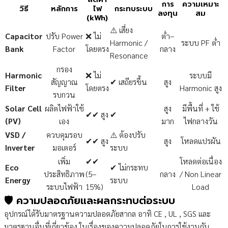
การ
ความเหมาะ
วิธี
หลักการ
ไฟ
กระทบระบบ
ลงทุน
สม
(kWh)
⚠️ เสี่ยง
Capacitor
ปรับ Power
❌ ไม่
ต่ำ–
Harmonic /
ระบบ PF ต่ำ
Bank
Factor
โดยตรง
กลาง
Resonance
กรอง
Harmonic
❌ ไม่
ระบบมี
สัญญาณ
✔ เสถียรขึ้น
สูง
Filter
โดยตรง
Harmonic สูง
รบกวน
Solar Cell
ผลิตไฟฟ้าใช้
สูง
มีพื้นที่ + ใช้
✔✔ สูง
✔
(PV)
เอง
มาก
ไฟกลางวัน
VSD /
ควบคุมรอบ
⚠️ ต้องปรับ
✔✔ สูง
สูง
โหลดแปรผัน
Inverter
มอเตอร์
ระบบ
เพิ่ม
✔✔
โหลดต่อเนื่อง
Eco
✔ ไม่กระทบ
ประสิทธิภาพ
(5–
กลาง
/ Non Linear
Energy
ระบบ
ระบบไฟฟ้า
15%)
Load
🛡️ ความปลอดภัยและผลกระทบต่อระบบ
อุปกรณ์ได้รับมาตรฐานความปลอดภัยสากล อาทิ CE , UL , SGS และ
มาตรฐานอื่นที่เกี่ยวข้อง ในเรื่องของความปลอดภัยในการใช้งานกับ